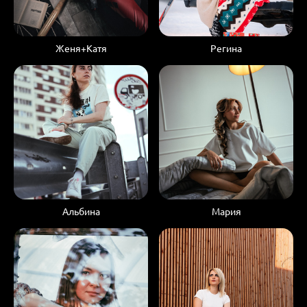
Женя+Катя
Регина
Альбина
Мария