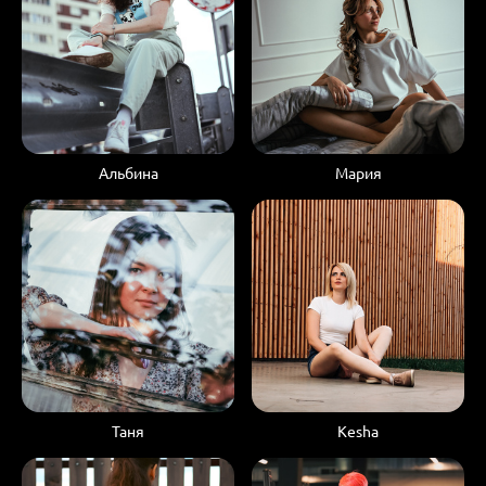
Альбина
Мария
Таня
Kesha