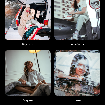
Регина
Альбина
Мария
Таня