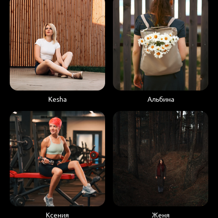
Kesha
Альбина
Ксения
Женя