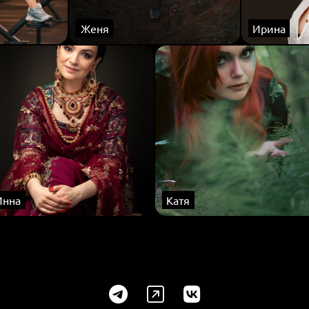
Женя
Ирина
Инна
Катя